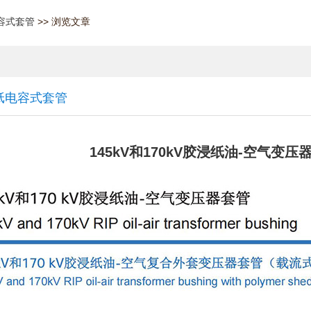
容式套管
>> 浏览文章
纸电容式套管
145kV和170kV胶浸纸油-空气变